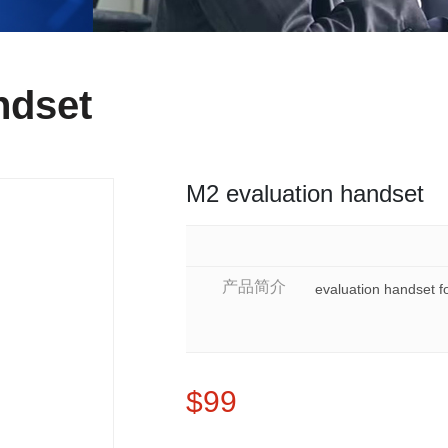
ndset
M2 evaluation handset
产品简介
evaluation handset 
$99